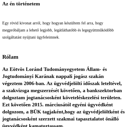
Az én történetem
Egy rövid kivonat arról, hogy hogyan készültem fel arra, hogy
megpróbáljam a lehető legjobb, legátláthatóbb és legegyüttműködőbb
szolgáltatást nyújtani ügyfeleimnek.
Rólam
Az Eötvös Loránd Tudományegyetem Állam- és
Jogtudományi Karának nappali jogász szakán
végeztem 2006-ban. Az ügyvédjelölti időszak leteltével,
a szakvizsga megszerzését követően, a bankszektorban
dolgoztam jogtanácsosként követeléskezelési területen.
Ezt követően 2015. márciusától egyéni ügyvédként
dolgozom, a BÜK tagjaként,hogy az ügyvédjelöltként és
jogtanácsosként szerzett szakmai tapasztalatot önálló
ügyvédként kamatoztassam.