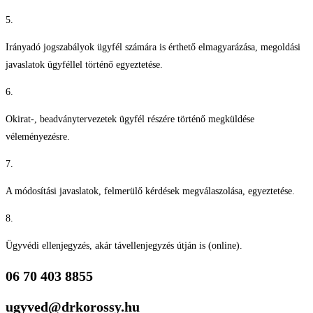
5.
Irányadó jogszabályok ügyfél számára is érthető elmagyarázása, megoldási
javaslatok ügyféllel történő egyeztetése.
6.
Okirat-, beadványtervezetek ügyfél részére történő megküldése
véleményezésre.
7.
A módosítási javaslatok, felmerülő kérdések megválaszolása, egyeztetése.
8.
Ügyvédi ellenjegyzés, akár távellenjegyzés útján is (online).
06 70 403 8855
ugyved@drkorossy.hu