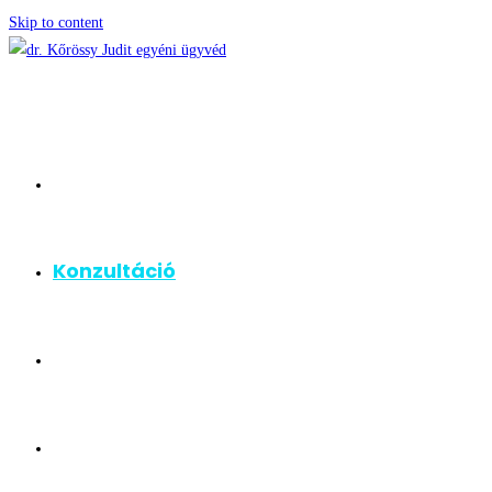
Skip to content
Főoldal
Konzultáció
Szakterületek
Rólam