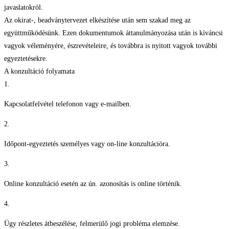
javaslatokról.
Az okirat-, beadványtervezet elkészítése után sem szakad meg az
együttműködésünk. Ezen dokumentumok áttanulmányozása után is kíváncsi
vagyok véleményére, észrevételeire, és továbbra is nyitott vagyok további
egyeztetésekre.
A konzultáció folyamata
1.
Kapcsolatfelvétel telefonon vagy e-mailben.
2.
Időpont-egyeztetés személyes vagy on-line konzultációra.
3.
Online konzultáció esetén az ún. azonosítás is online történik.
4.
Ügy részletes átbeszélése, felmerülő jogi probléma elemzése.